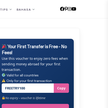
 TIPS
BAHASA
Your First Transfer is Free - No
Fees!
Use this voucher to enjoy zero fees when
sending money abroad for your first
transaction.
Valid for all countries
Only for your first transaction
FREETRY100
Copy
No expiry – voucher is lifetime