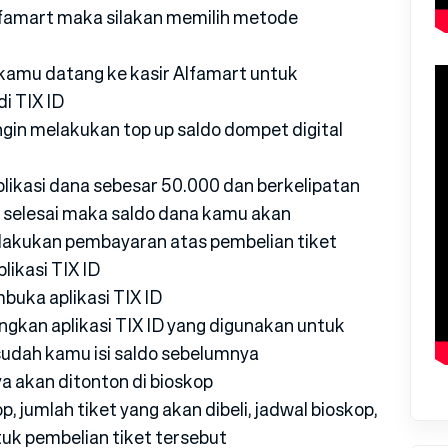
lfamart maka silakan memilih metode
 kamu datang ke kasir Alfamart untuk
i TIX ID
gin melakukan top up saldo dompet digital
plikasi dana sebesar 50.000 dan berkelipatan
h selesai maka saldo dana kamu akan
lakukan pembayaran atas pembelian tiket
likasi TIX ID
uka aplikasi TIX ID
kan aplikasi TIX ID yang digunakan untuk
sudah kamu isi saldo sebelumnya
a akan ditonton di bioskop
, jumlah tiket yang akan dibeli, jadwal bioskop,
tuk pembelian tiket tersebut