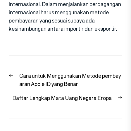
internasional. Dalam menjalankan perdagangan
internasional harus menggunakan metode
pembayaran yang sesuai supaya ada
kesinambungan antara importir dan eksportir.
Navigasi
Previous
Cara untuk Menggunakan Metode pembay
pos
post:
aran Apple ID yang Benar
Nex
Daftar Lengkap Mata Uang Negara Eropa
pos