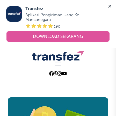
Transfez
Aplikasi Pengiriman Uang Ke 
Mancanegara
19K
DOWNLOAD SEKARANG
Skip
to
Transfez
the
content