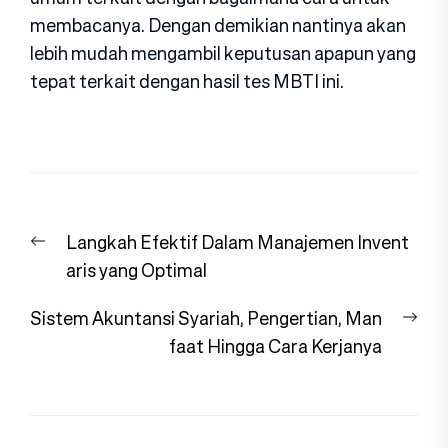
membacanya. Dengan demikian nantinya akan
lebih mudah mengambil keputusan apapun yang
tepat terkait dengan hasil tes MBTI ini.
Navigasi
Previous
Langkah Efektif Dalam Manajemen Invent
pos
post:
aris yang Optimal
Nex
Sistem Akuntansi Syariah, Pengertian, Man
pos
faat Hingga Cara Kerjanya