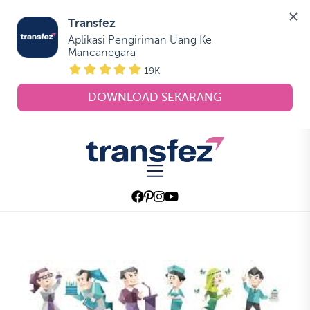
Transfez
Aplikasi Pengiriman Uang Ke 
Mancanegara
19K
DOWNLOAD SEKARANG
Skip
to
Transfez
the
content