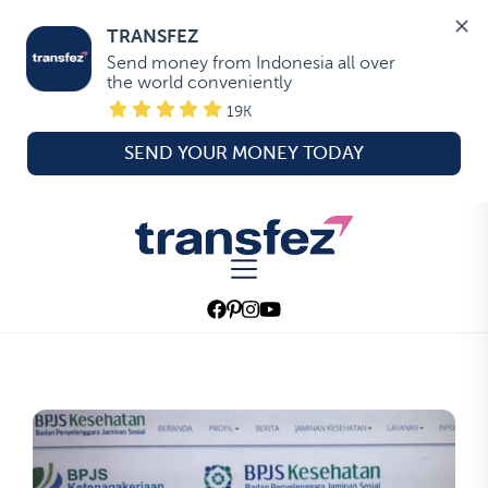
TRANSFEZ
Send money from Indonesia all over 
the world conveniently
19K
SEND YOUR MONEY TODAY
Skip
to
Transfez
the
content