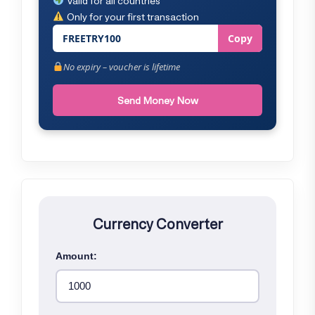
Valid for all countries
Only for your first transaction
FREETRY100
Copy
No expiry – voucher is lifetime
Send Money Now
Currency Converter
Amount: