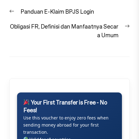
Navigasi
Previous
Panduan E-Klaim BPJS Login
pos
post:
Nex
Obligasi FR, Definisi dan Manfaatnya Secar
pos
a Umum
Your First Transfer is Free - No
Fees!
Use this voucher to enjoy zero fees when
sending money abroad for your first
transaction.