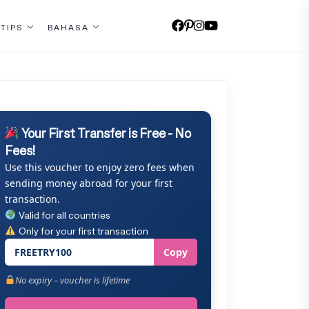
 TIPS
BAHASA
Your First Transfer is Free - No
Fees!
Use this voucher to enjoy zero fees when
sending money abroad for your first
transaction.
Valid for all countries
Only for your first transaction
FREETRY100
Copy
No expiry – voucher is lifetime