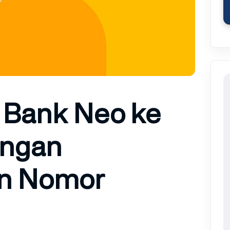
r Bank Neo ke
engan
n Nomor