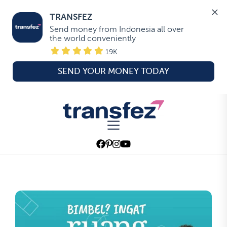
TRANSFEZ
Send money from Indonesia all over 
the world conveniently
19K
SEND YOUR MONEY TODAY
Skip
to
Transfez
the
content