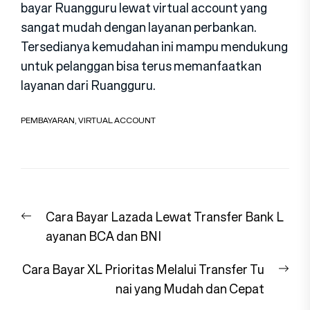
bayar Ruangguru lewat virtual account yang
sangat mudah dengan layanan perbankan.
Tersedianya kemudahan ini mampu mendukung
untuk pelanggan bisa terus memanfaatkan
layanan dari Ruangguru.
PEMBAYARAN
,
VIRTUAL ACCOUNT
Navigasi
Previous
Cara Bayar Lazada Lewat Transfer Bank L
pos
post:
ayanan BCA dan BNI
Nex
Cara Bayar XL Prioritas Melalui Transfer Tu
pos
nai yang Mudah dan Cepat