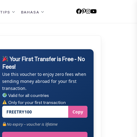
 TIPS
BAHASA
Your First Transfer is Free - No
Fees!
Use this voucher to enjoy zero fees when
sending money abroad for your first
transaction.
Valid for all countries
Only for your first transaction
FREETRY100
Copy
No expiry – voucher is lifetime