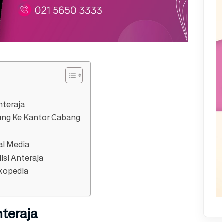
nteraja
sung Ke Kantor Cabang
al Media
si Anteraja
kopedia
teraja