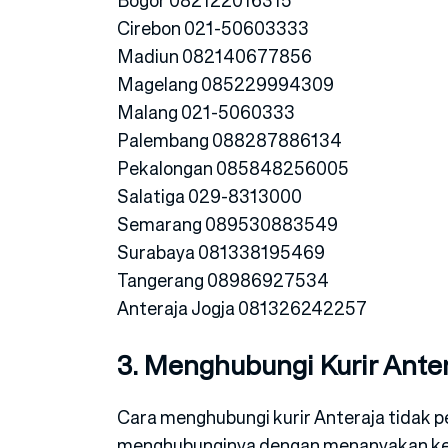
Cirebon 021-50603333
Madiun 082140677856
Magelang 085229994309
Malang 021-5060333
Palembang 088287886134
Pekalongan 085848256005
Salatiga 029-8313000
Semarang 089530883549
Surabaya 081338195469
Tangerang 08986927534
Anteraja Jogja 081326242257
3. Menghubungi Kurir Anter
Cara menghubungi kurir Anteraja tidak p
menghubunginya dengan menanyakan ke me