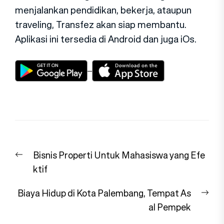
menjalankan pendidikan, bekerja, ataupun
traveling, Transfez akan siap membantu.
Aplikasi ini tersedia di Android dan juga iOs.
Navigasi
Previous
Bisnis Properti Untuk Mahasiswa yang Efe
pos
post:
ktif
Nex
Biaya Hidup di Kota Palembang, Tempat As
pos
al Pempek