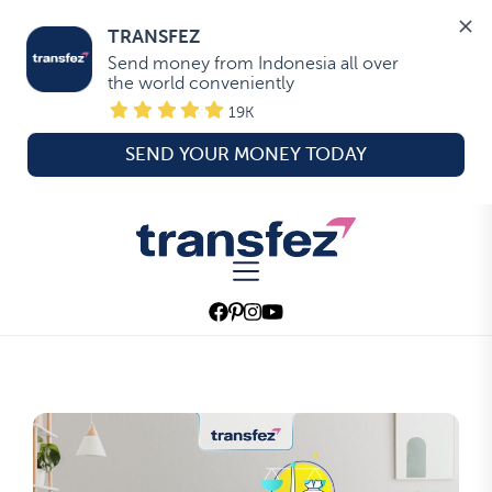
TRANSFEZ
Send money from Indonesia all over 
the world conveniently
19K
SEND YOUR MONEY TODAY
Skip
to
Transfez
the
content