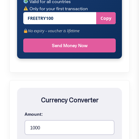
Valid for all countries
Only for your first transaction
FREETRY100
Copy
No expiry – voucher is lifetime
Send Money Now
Currency Converter
Amount: