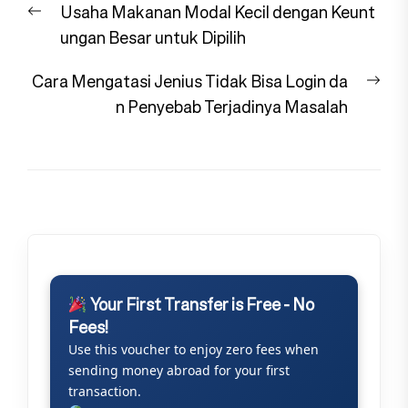
Previous
Usaha Makanan Modal Kecil dengan Keunt
pos
post:
ungan Besar untuk Dipilih
Nex
Cara Mengatasi Jenius Tidak Bisa Login da
pos
n Penyebab Terjadinya Masalah
Your First Transfer is Free - No
Fees!
Use this voucher to enjoy zero fees when
sending money abroad for your first
transaction.