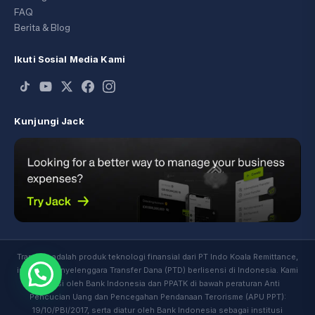
FAQ
Berita & Blog
Ikuti Sosial Media Kami
Kunjungi Jack
Transfez adalah produk teknologi finansial dari PT Indo Koala Remittance,
institusi Penyelenggara Transfer Dana (PTD) berlisensi di Indonesia. Kami
diawasi oleh Bank Indonesia dan PPATK di bawah peraturan Anti
Pencucian Uang dan Pencegahan Pendanaan Terorisme (APU PPT):
19/10/PBI/2017, serta diatur oleh Bank Indonesia sebagai institusi