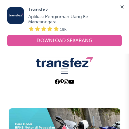
Transfez
Aplikasi Pengiriman Uang Ke 
Mancanegara
19K
DOWNLOAD SEKARANG
Skip
to
Transfez
the
content