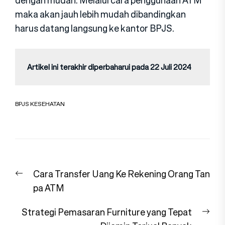
maka akan jauh lebih mudah dibandingkan
harus datang langsung ke kantor BPJS.
Artikel ini terakhir diperbaharui pada 22 Juli 2024
BPJS KESEHATAN
Navigasi
Previous
Cara Transfer Uang Ke Rekening Orang Tan
pos
post:
pa ATM
Nex
Strategi Pemasaran Furniture yang Tepat