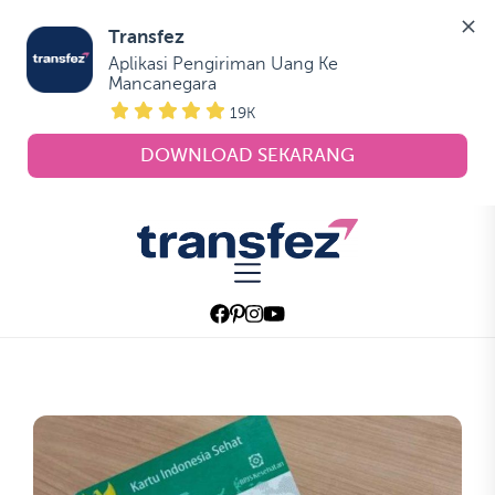
Transfez
Aplikasi Pengiriman Uang Ke 
Mancanegara
19K
DOWNLOAD SEKARANG
Skip
to
Transfez
the
content