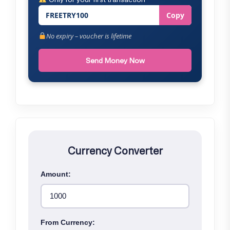
FREETRY100
Copy
No expiry – voucher is lifetime
Send Money Now
Currency Converter
Amount:
From Currency: