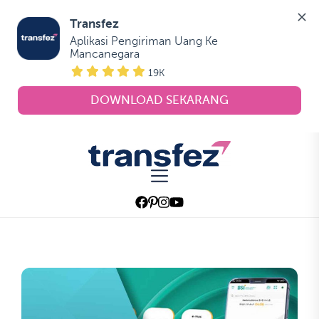
Transfez
Aplikasi Pengiriman Uang Ke 
Mancanegara
19K
DOWNLOAD SEKARANG
Skip
to
Transfez
the
content