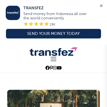
TRANSFEZ
Send money from Indonesia all over 
the world conveniently
19K
SEND YOUR MONEY TODAY
Skip
to
Transfez
the
content