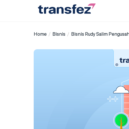
Skip
to
the
Transfez
content
Home
Bisnis
Bisnis Rudy Salim Pengusa