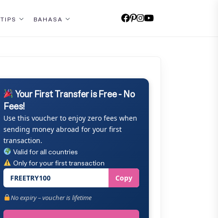
 TIPS
BAHASA
Your First Transfer is Free - No
Fees!
Use this voucher to enjoy zero fees when
sending money abroad for your first
transaction.
Valid for all countries
Only for your first transaction
FREETRY100
Copy
No expiry – voucher is lifetime