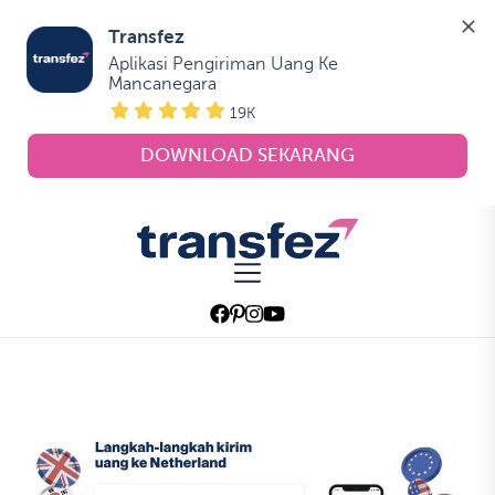
Transfez
Aplikasi Pengiriman Uang Ke 
Mancanegara
19K
DOWNLOAD SEKARANG
Skip
to
Transfez
the
content