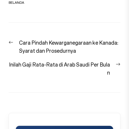
BELANDA
Navigasi
Previous
Cara Pindah Kewarganegaraan ke Kanada:
pos
post:
Syarat dan Prosedurnya
Nex
Inilah Gaji Rata-Rata di Arab Saudi Per Bula
pos
n