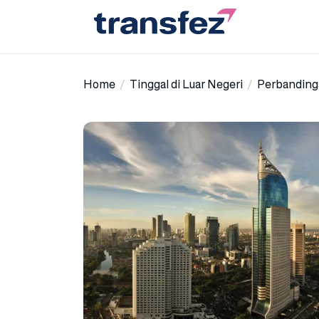
Skip
to
the
Transfez
content
Home
Tinggal di Luar Negeri
Perbandinga