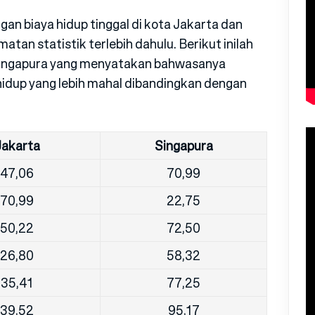
n biaya hidup tinggal di kota Jakarta dan
an statistik terlebih dahulu. Berikut inilah
 Singapura yang menyatakan bahwasanya
hidup yang lebih mahal dibandingkan dengan
Jakarta
Singapura
47,06
70,99
70,99
22,75
50,22
72,50
26,80
58,32
35,41
77,25
39,52
95,17