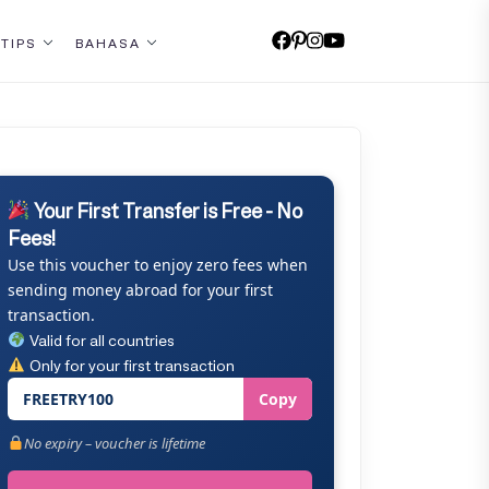
 TIPS
BAHASA
Your First Transfer is Free - No
Fees!
Use this voucher to enjoy zero fees when
sending money abroad for your first
transaction.
Valid for all countries
Only for your first transaction
FREETRY100
Copy
No expiry – voucher is lifetime