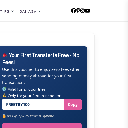
 TIPS
BAHASA
Your First Transfer is Free - No
Fees!
Use this voucher to enjoy zero fees when
sending money abroad for your first
transaction.
Valid for all countries
Only for your first transaction
FREETRY100
Copy
No expiry – voucher is lifetime