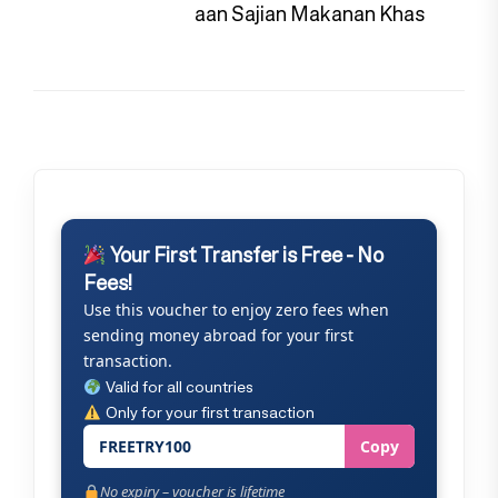
pos
aan Sajian Makanan Khas
Your First Transfer is Free - No
Fees!
Use this voucher to enjoy zero fees when
sending money abroad for your first
transaction.
Valid for all countries
Only for your first transaction
FREETRY100
Copy
No expiry – voucher is lifetime