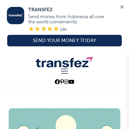
TRANSFEZ
Send money from Indonesia all over 
the world conveniently
19K
SEND YOUR MONEY TODAY
Skip
to
Transfez
the
content