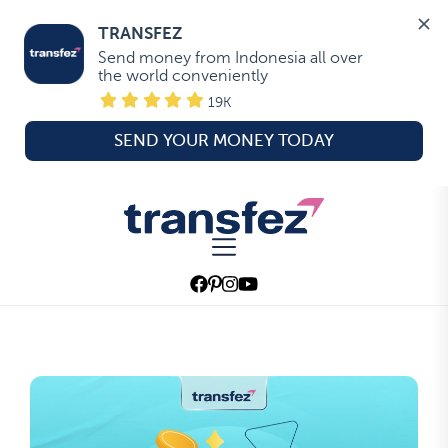
TRANSFEZ
Send money from Indonesia all over 
the world conveniently
19K
SEND YOUR MONEY TODAY
Skip
to
Transfez
the
content