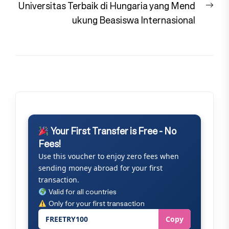
Nex
Universitas Terbaik di Hungaria yang Mend
pos
ukung Beasiswa Internasional
Your First Transfer is Free - No
Fees!
Use this voucher to enjoy zero fees when
sending money abroad for your first
transaction.
Valid for all countries
Only for your first transaction
FREETRY100
Copy