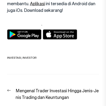
membantu.
Aplikasi
ini tersedia di Android dan
juga iOs. Download sekarang!
INVESTASI
,
INVESTOR
Navigasi
Previous
Mengenal Trader Investasi Hingga Jenis-Je
pos
post:
nis Trading dan Keuntungan