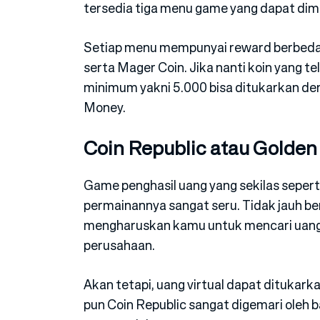
tersedia tiga menu game yang dapat dim
Setiap menu mempunyai reward berbeda s
serta Mager Coin. Jika nanti koin yang
minimum yakni 5.000 bisa ditukarkan de
Money.
Coin Republic atau Golde
Game penghasil uang yang sekilas seper
permainannya sangat seru. Tidak jauh b
mengharuskan kamu untuk mencari uang v
perusahaan.
Akan tetapi, uang virtual dapat ditukar
pun Coin Republic sangat digemari oleh