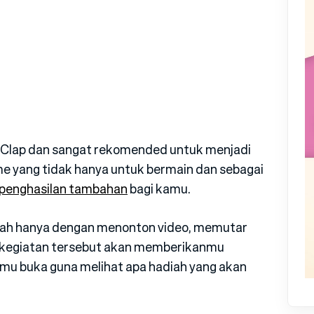
pClap dan sangat rekomended untuk menjadi
me yang tidak hanya untuk bermain dan sebagai
penghasilan tambahan
bagi kamu.
ah hanya dengan menonton video, memutar
a kegiatan tersebut akan memberikanmu
amu buka guna melihat apa hadiah yang akan