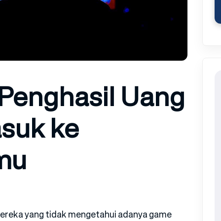
Penghasil Uang
suk ke
mu
ra mereka yang tidak mengetahui adanya game