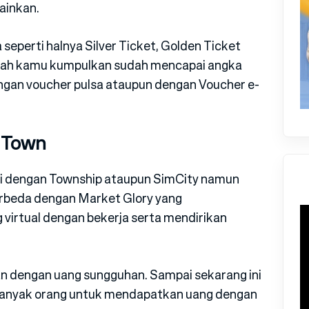
ainkan.
eperti halnya Silver Ticket, Golden Ticket
 telah kamu kumpulkan sudah mencapai angka
ngan voucher pulsa ataupun dengan Voucher e-
n Town
ti dengan Township ataupun SimCity namun
erbeda dengan Market Glory yang
irtual dengan bekerja serta mendirikan
kan dengan uang sungguhan. Sampai sekarang ini
 banyak orang untuk mendapatkan uang dengan