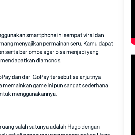
gunakan smartphone ini sempat viral dan
ang menyajikan permainan seru. Kamu dapat
n serta berlomba agar bisa menjadi yang
kan mendapatkan diamonds.
Pay dan dari GoPay tersebut selanjutnya
ara memainkan game ini pun sangat sederhana
untuk menggunakannya.
g
 uang salah satunya adalah Hago dengan