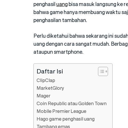
penghasil
uang
bisa masuk langsung ke 
bahwa game hanya membuang waktu saja
penghasilan tambahan.
Perlu diketahui bahwa sekarang ini sud
uang dengan cara sangat mudah. Berbaga
ataupun smartphone.
Daftar Isi
ClipClap
MarketGlory
Mager
Coin Republic atau Golden Town
Mobile Premier League
Hago game penghasil uang
Tambang emas