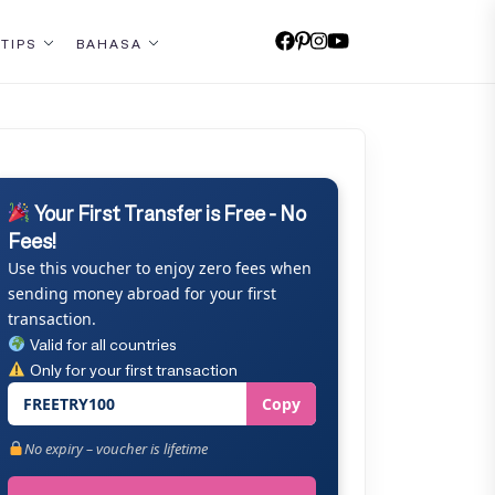
 TIPS
BAHASA
Your First Transfer is Free - No
Fees!
Use this voucher to enjoy zero fees when
sending money abroad for your first
transaction.
Valid for all countries
Only for your first transaction
FREETRY100
Copy
No expiry – voucher is lifetime