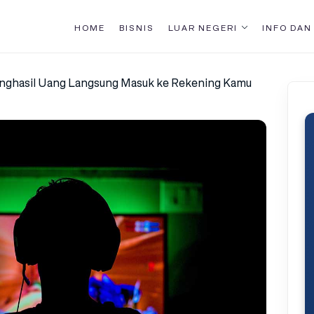
HOME
BISNIS
LUAR NEGERI
INFO DAN
nghasil Uang Langsung Masuk ke Rekening Kamu