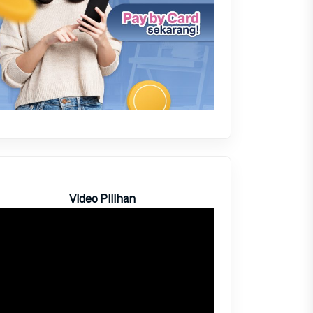
Video Pilihan