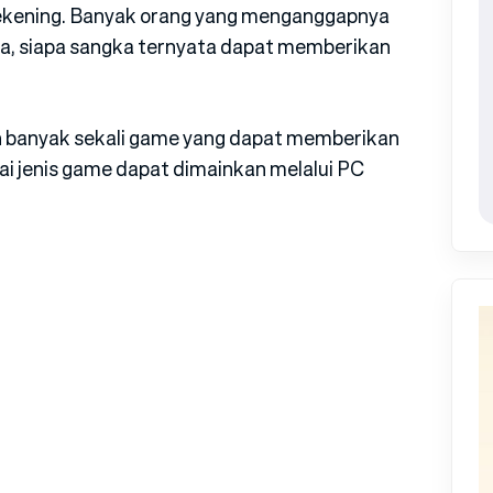
rekening. Banyak orang yang menganggapnya
, siapa sangka ternyata dapat memberikan
ah banyak sekali game yang dapat memberikan
i jenis game dapat dimainkan melalui PC