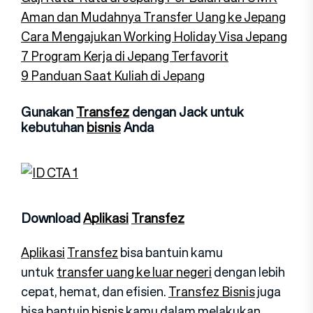
Aman dan Mudahnya Transfer Uang ke Jepang
Cara Mengajukan Working Holiday Visa Jepang
7 Program Kerja di Jepang Terfavorit
9 Panduan Saat Kuliah di Jepang
Gunakan
Transfez
dengan Jack untuk
kebutuhan
bisnis
Anda
Download
Aplikasi
Transfez
Aplikasi
Transfez
bisa bantuin kamu
untuk
transfer uang ke luar negeri
dengan lebih
cepat, hemat, dan efisien.
Transfez Bisnis
juga
bisa bantuin
bisnis
kamu dalam melakukan