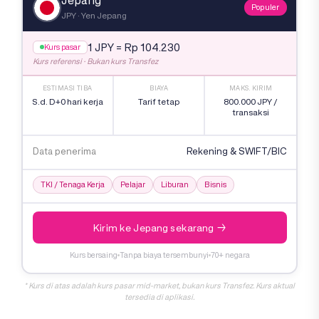
Jepang
Populer
JPY · Yen Jepang
1 JPY = Rp 104.230
Kurs pasar
Kurs referensi · Bukan kurs Transfez
ESTIMASI TIBA
BIAYA
MAKS. KIRIM
S.d. D+0 hari kerja
Tarif tetap
800.000 JPY /
transaksi
(jika kirim sebelum
11:30 WIB)
Data penerima
Rekening & SWIFT/BIC
TKI / Tenaga Kerja
Pelajar
Liburan
Bisnis
Kirim ke Jepang sekarang →
Kurs bersaing
Tanpa biaya tersembunyi
70+ negara
* Kurs di atas adalah kurs pasar mid-market, bukan kurs Transfez. Kurs aktual
tersedia di aplikasi.