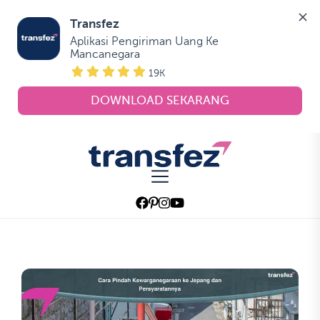
Transfez
Aplikasi Pengiriman Uang Ke 
Mancanegara
19K
DOWNLOAD SEKARANG
Skip
to
Transfez
the
content