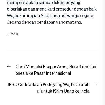
mempersiapkan semua dokumen yang
diperlukan dan mengikuti prosedur dengan baik.
Wujudkan impian Anda menjadi warga negara
Jepang dengan persiapan yang matang.
JEPANG
Navigasi
Previous
Cara Memulai Ekspor Arang Briket dari Ind
pos
post:
onesia ke Pasar Internasional
Nex
IFSC Code adalah Kode yang Wajib Diketah
pos
ui untuk Kirim Uang ke India