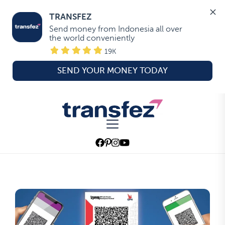
TRANSFEZ
Send money from Indonesia all over 
the world conveniently
19K
SEND YOUR MONEY TODAY
Skip
to
Transfez
the
content