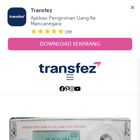
Transfez
Aplikasi Pengiriman Uang Ke 
Mancanegara
19K
DOWNLOAD SEKARANG
Skip
to
Transfez
the
content