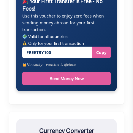
Your First Transfer is Free - No
Fees!
Use this voucher to enjoy zero fees when
sending money abroad for your first
transaction.
Valid for all countries
Only for your first transaction
FREETRY100
Copy
No expiry – voucher is lifetime
Send Money Now
Currency Converter