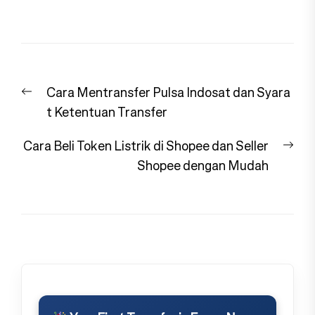
Navigasi
Previous
Cara Mentransfer Pulsa Indosat dan Syara
pos
post:
t Ketentuan Transfer
Nex
Cara Beli Token Listrik di Shopee dan Seller
pos
Shopee dengan Mudah