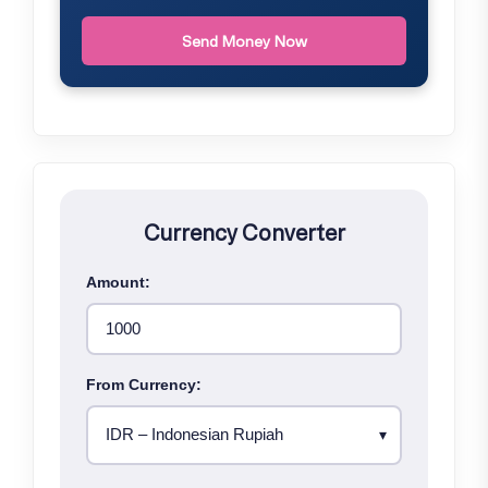
Send Money Now
Currency Converter
Amount:
From Currency: