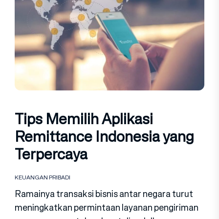
Tips Memilih Aplikasi
Remittance Indonesia yang
Terpercaya
KEUANGAN PRIBADI
Ramainya transaksi bisnis antar negara turut
meningkatkan permintaan layanan pengiriman