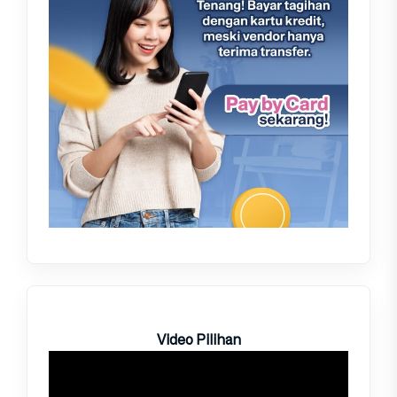
Video Pilihan