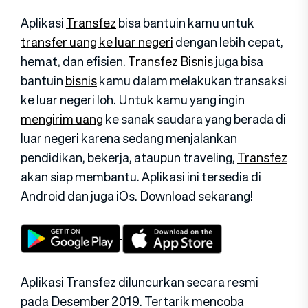
Aplikasi
Transfez
bisa bantuin kamu untuk
transfer uang ke luar negeri
dengan lebih cepat,
hemat, dan efisien.
Transfez Bisnis
juga bisa
bantuin
bisnis
kamu dalam melakukan transaksi
ke luar negeri loh. Untuk kamu yang ingin
mengirim uang
ke sanak saudara yang berada di
luar negeri karena sedang menjalankan
pendidikan, bekerja, ataupun traveling,
Transfez
akan siap membantu. Aplikasi ini tersedia di
Android dan juga iOs. Download sekarang!
Aplikasi Transfez diluncurkan secara resmi
pada Desember 2019. Tertarik mencoba