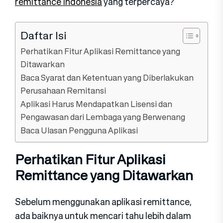
remittance Indonesia
yang terpercaya?
Daftar Isi
Perhatikan Fitur Aplikasi Remittance yang
Ditawarkan
Baca Syarat dan Ketentuan yang Diberlakukan
Perusahaan Remitansi
Aplikasi Harus Mendapatkan Lisensi dan
Pengawasan dari Lembaga yang Berwenang
Baca Ulasan Pengguna Aplikasi
Perhatikan Fitur Aplikasi
Remittance yang Ditawarkan
Sebelum menggunakan aplikasi remittance,
ada baiknya untuk mencari tahu lebih dalam