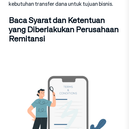
kebutuhan transfer dana untuk tujuan bisnis.
Baca Syarat dan Ketentuan
yang Diberlakukan Perusahaan
Remitansi