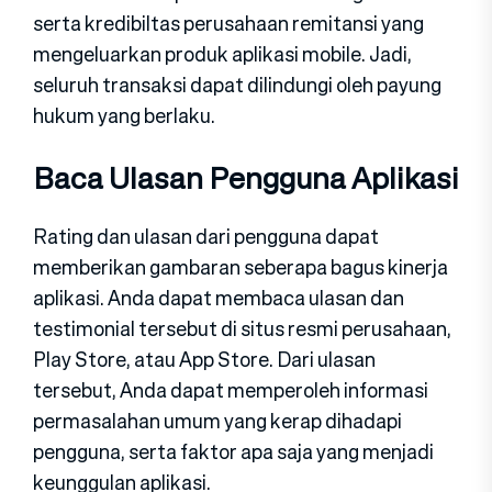
serta kredibiltas perusahaan remitansi yang
mengeluarkan produk aplikasi mobile. Jadi,
seluruh transaksi dapat dilindungi oleh payung
hukum yang berlaku.
Baca Ulasan Pengguna Aplikasi
Rating dan ulasan dari pengguna dapat
memberikan gambaran seberapa bagus kinerja
aplikasi. Anda dapat membaca ulasan dan
testimonial tersebut di situs resmi perusahaan,
Play Store, atau App Store. Dari ulasan
tersebut, Anda dapat memperoleh informasi
permasalahan umum yang kerap dihadapi
pengguna, serta faktor apa saja yang menjadi
keunggulan aplikasi.