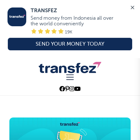
TRANSFEZ
Send money from Indonesia all over 
the world conveniently
19K
SEND YOUR MONEY TODAY
Skip
to
Transfez
the
content