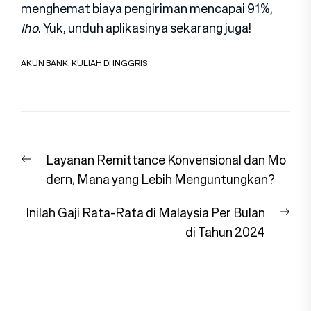
menghemat biaya pengiriman mencapai 91%,
lho
. Yuk, unduh aplikasinya sekarang juga!
AKUN BANK
,
KULIAH DI INGGRIS
Navigasi
Previous
Layanan Remittance Konvensional dan Mo
pos
post:
dern, Mana yang Lebih Menguntungkan?
Nex
Inilah Gaji Rata-Rata di Malaysia Per Bulan
pos
di Tahun 2024