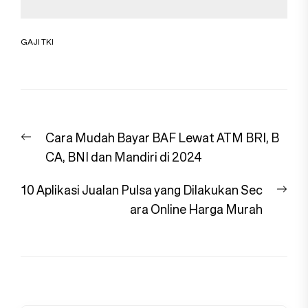
GAJI TKI
Navigasi
Previous
Cara Mudah Bayar BAF Lewat ATM BRI, B
pos
post:
CA, BNI dan Mandiri di 2024
Nex
10 Aplikasi Jualan Pulsa yang Dilakukan Sec
pos
ara Online Harga Murah