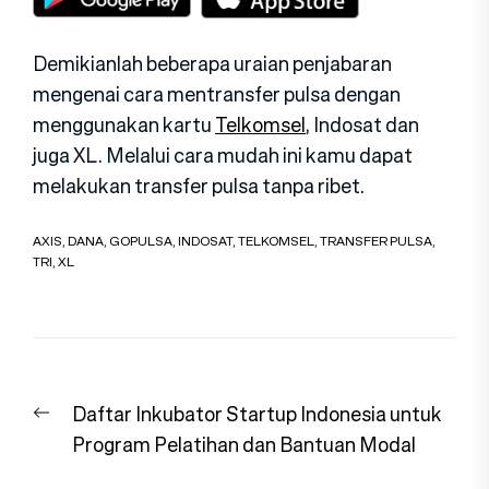
Demikianlah beberapa uraian penjabaran
mengenai cara mentransfer pulsa dengan
menggunakan kartu
Telkomsel
, Indosat dan
juga XL. Melalui cara mudah ini kamu dapat
melakukan transfer pulsa tanpa ribet.
AXIS
,
DANA
,
GOPULSA
,
INDOSAT
,
TELKOMSEL
,
TRANSFER PULSA
,
TRI
,
XL
Navigasi
Previous
Daftar Inkubator Startup Indonesia untuk
pos
post:
Program Pelatihan dan Bantuan Modal