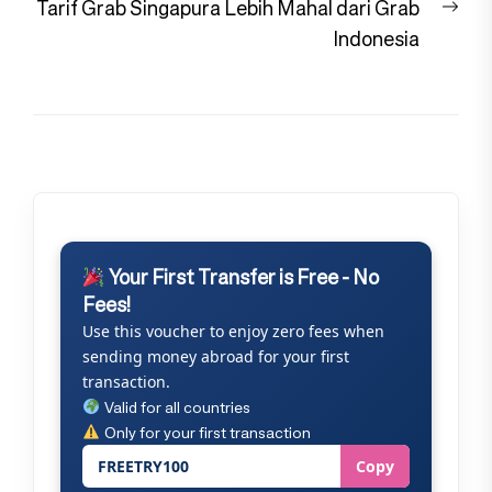
Nex
Tarif Grab Singapura Lebih Mahal dari Grab
pos
Indonesia
Your First Transfer is Free - No
Fees!
Use this voucher to enjoy zero fees when
sending money abroad for your first
transaction.
Valid for all countries
Only for your first transaction
FREETRY100
Copy