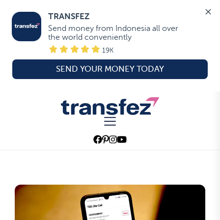
TRANSFEZ
Send money from Indonesia all over 
the world conveniently
19K
SEND YOUR MONEY TODAY
Skip
to
Transfez
the
content