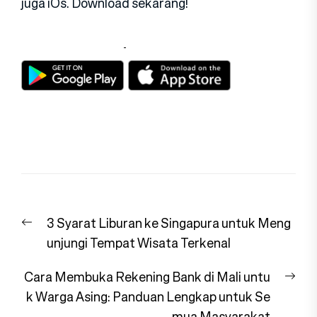
juga iOs. Download sekarang!
Navigasi
Previous
3 Syarat Liburan ke Singapura untuk Meng
pos
post:
unjungi Tempat Wisata Terkenal
Nex
Cara Membuka Rekening Bank di Mali untu
pos
k Warga Asing: Panduan Lengkap untuk Se
mua Masyarakat