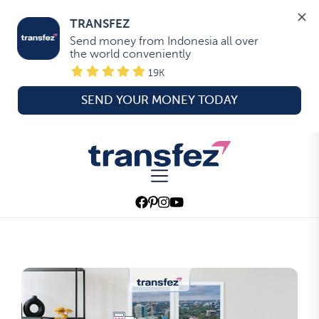
TRANSFEZ
Send money from Indonesia all over 
the world conveniently
19K
SEND YOUR MONEY TODAY
Skip
to
Transfez
the
content