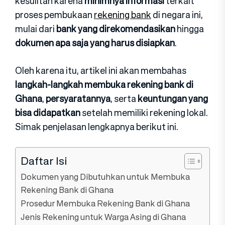
kesulitan karena
minimnya informasi
terkait
proses pembukaan
rekening bank
di negara ini,
mulai dari
bank yang direkomendasikan
hingga
dokumen apa saja yang harus disiapkan
.
Oleh karena itu, artikel ini akan membahas
langkah-langkah membuka rekening bank di
Ghana
,
persyaratannya
, serta
keuntungan yang
bisa didapatkan
setelah memiliki rekening lokal.
Simak penjelasan lengkapnya berikut ini.
Daftar Isi
Dokumen yang Dibutuhkan untuk Membuka
Rekening Bank di Ghana
Prosedur Membuka Rekening Bank di Ghana
Jenis Rekening untuk Warga Asing di Ghana