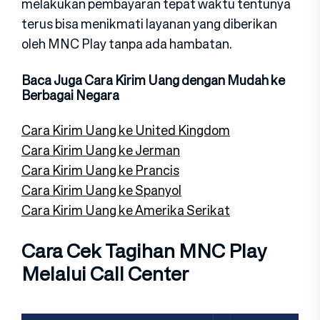
melakukan pembayaran tepat waktu tentunya
terus bisa menikmati layanan yang diberikan
oleh MNC Play tanpa ada hambatan.
Baca Juga Cara Kirim Uang dengan Mudah ke
Berbagai Negara
Cara Kirim Uang ke United Kingdom
Cara Kirim Uang ke Jerman
Cara Kirim Uang ke Prancis
Cara Kirim Uang ke Spanyol
Cara Kirim Uang ke Amerika Serikat
Cara Cek Tagihan MNC Play
Melalui Call Center