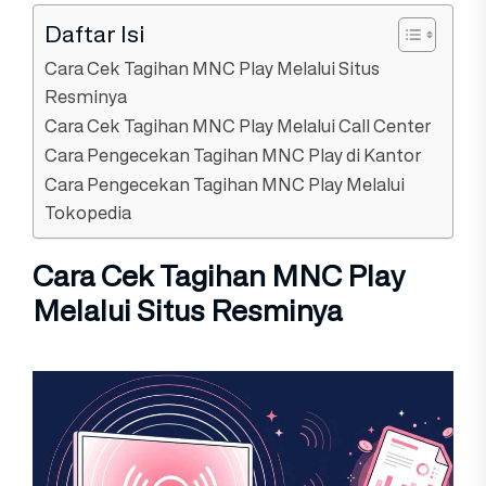
Daftar Isi
Cara Cek Tagihan MNC Play Melalui Situs
Resminya
Cara Cek Tagihan MNC Play Melalui Call Center
Cara Pengecekan Tagihan MNC Play di Kantor
Cara Pengecekan Tagihan MNC Play Melalui
Tokopedia
Cara Cek Tagihan MNC Play
Melalui Situs Resminya