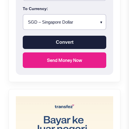
To Currency:
Convert
Send Money Now