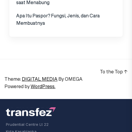
saat Menabung
Apa Itu Paspor? Fungsi, Jenis, dan Cara
Membuatnya
To the Top
↑
Theme:
DIGITAL MEDIA
By
OMEGA
Powered by
WordPress.
Prudential Centre Lt 22
Kota Kasablanka