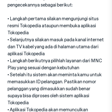
pengecekannya sebagai berikut:
• Langkah pertama silakan mengunjungi situs
resmi Tokopedia ataupun membuka aplikasi
Tokopedia
• Selanjutnya silakan masuk pada kanal internet
dan TV kabel yang ada di halaman utama dari
aplikasi Tokopedia
• Langkah berikutnya pilihlah layanan dari MNC
Play yang sesuai dengan kebutuhan
• Setelah itu sistem akan meminta kamu untuk
memasukkan ID pelanggan. Pastikan nomor
pelanggan yang dimasukkan sudah benar
supaya bisa diproses oleh sistem aplikasi
Tokopedia
• Aplikasi Tokopedia akan memunculkan