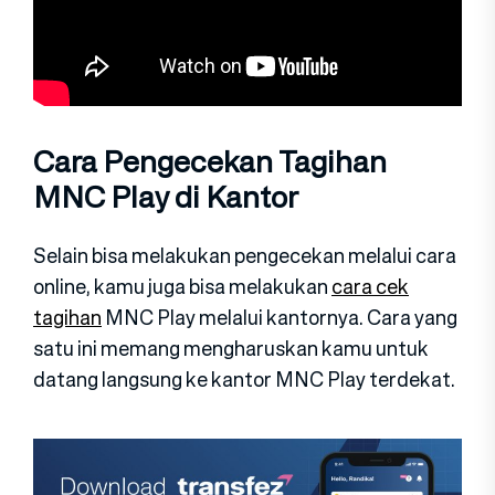
Cara Pengecekan Tagihan
MNC Play di Kantor
Selain bisa melakukan pengecekan melalui cara
online, kamu juga bisa melakukan
cara cek
tagihan
MNC Play melalui kantornya. Cara yang
satu ini memang mengharuskan kamu untuk
datang langsung ke kantor MNC Play terdekat.