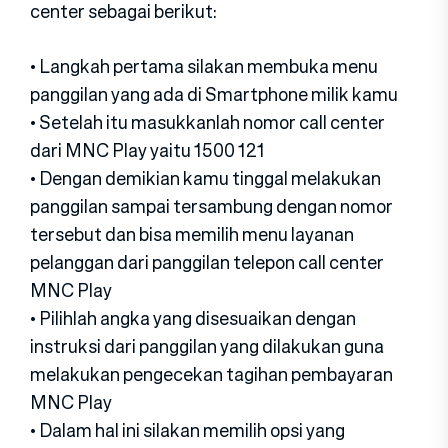
center sebagai berikut:
• Langkah pertama silakan membuka menu
panggilan yang ada di Smartphone milik kamu
• Setelah itu masukkanlah nomor call center
dari MNC Play yaitu 1500 121
• Dengan demikian kamu tinggal melakukan
panggilan sampai tersambung dengan nomor
tersebut dan bisa memilih menu layanan
pelanggan dari panggilan telepon call center
MNC Play
• Pilihlah angka yang disesuaikan dengan
instruksi dari panggilan yang dilakukan guna
melakukan pengecekan tagihan pembayaran
MNC Play
• Dalam hal ini silakan memilih opsi yang