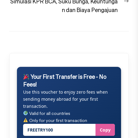
Nex
Simulasi KPR BCA, Suku Bunga, Keuntunga
pos
n dan Biaya Pengajuan
Your First Transfer is Free - No
Fees!
Use this voucher to enjoy zero fees when
sending money abroad for your first
transaction.
Valid for all countries
Only for your first transaction
FREETRY100
Copy