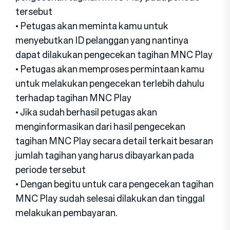
tersebut
• Petugas akan meminta kamu untuk
menyebutkan ID pelanggan yang nantinya
dapat dilakukan pengecekan tagihan MNC Play
• Petugas akan memproses permintaan kamu
untuk melakukan pengecekan terlebih dahulu
terhadap tagihan MNC Play
• Jika sudah berhasil petugas akan
menginformasikan dari hasil pengecekan
tagihan MNC Play secara detail terkait besaran
jumlah tagihan yang harus dibayarkan pada
periode tersebut
• Dengan begitu untuk cara pengecekan tagihan
MNC Play sudah selesai dilakukan dan tinggal
melakukan pembayaran.