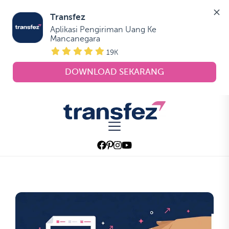
Transfez
Aplikasi Pengiriman Uang Ke 
Mancanegara
19K
DOWNLOAD SEKARANG
Skip
to
Transfez
the
content