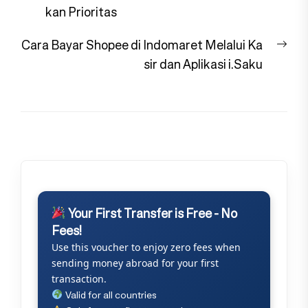
pos
post:
kan Prioritas
Nex
Cara Bayar Shopee di Indomaret Melalui Ka
pos
sir dan Aplikasi i.Saku
Your First Transfer is Free - No
Fees!
Use this voucher to enjoy zero fees when
sending money abroad for your first
transaction.
Valid for all countries