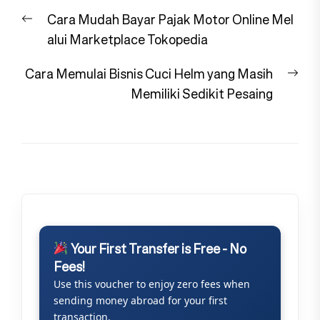
Navigasi
Previous
Cara Mudah Bayar Pajak Motor Online Mel
pos
post:
alui Marketplace Tokopedia
Nex
Cara Memulai Bisnis Cuci Helm yang Masih
pos
Memiliki Sedikit Pesaing
Your First Transfer is Free - No
Fees!
Use this voucher to enjoy zero fees when
sending money abroad for your first
transaction.