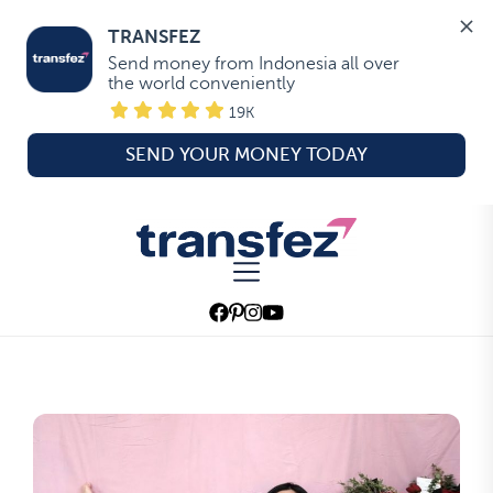
TRANSFEZ
Send money from Indonesia all over 
the world conveniently
19K
SEND YOUR MONEY TODAY
Skip
to
Transfez
the
content