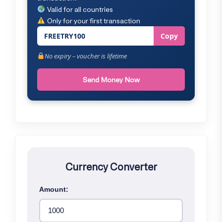
Valid for all countries
Only for your first transaction
FREETRY100
Copy
No expiry – voucher is lifetime
Send Money Now
Currency Converter
Amount: