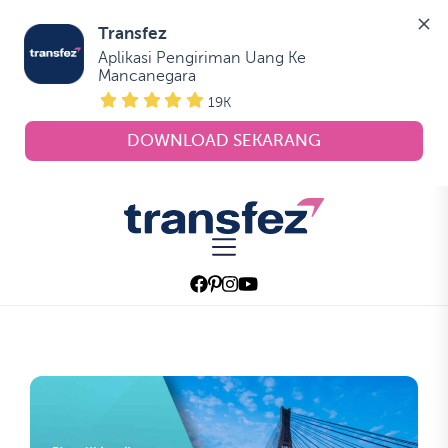
Transfez
Aplikasi Pengiriman Uang Ke 
Mancanegara
19K
DOWNLOAD SEKARANG
Skip
to
Transfez
the
content