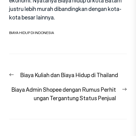
ekonomi. Nyatanya Biaya hidup di kota Batam
justru lebih murah dibandingkan dengan kota-
kota besar lainnya.
BIAYA HIDUP DI INDONESIA
Navigasi
Previous
Biaya Kuliah dan Biaya Hidup di Thailand
pos
post:
Nex
Biaya Admin Shopee dengan Rumus Perhit
pos
ungan Tergantung Status Penjual