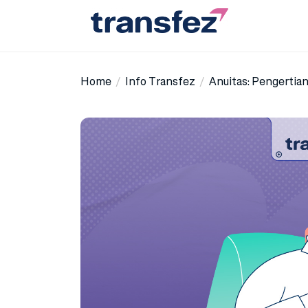
Skip
to
the
Transfez
content
Home
Info Transfez
Anuitas: Pengertia