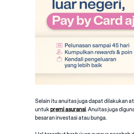
Selain itu anuitas juga dapat dilakuka
untuk
premi asuransi
. Anuitas juga dig
besaran investasi atau bunga.
Hal tersebut bertujuan supaya nasabah