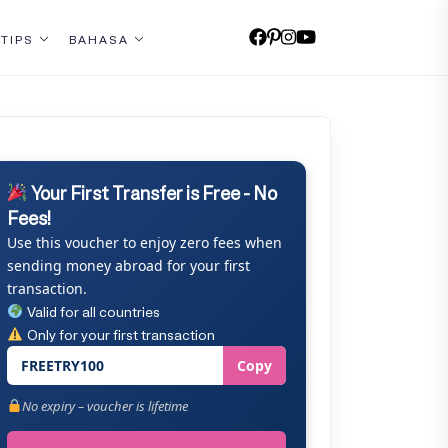
 TIPS
BAHASA
Your First Transfer is Free - No
Fees!
Use this voucher to enjoy zero fees when
sending money abroad for your first
transaction.
Valid for all countries
Only for your first transaction
FREETRY100
Copy
No expiry – voucher is lifetime