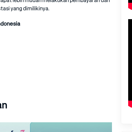
asi yang dimilikinya.
ndonesia
an