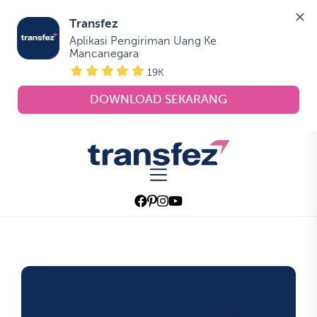
Transfez
Aplikasi Pengiriman Uang Ke 
Mancanegara
19K
DOWNLOAD SEKARANG
Skip
to
Transfez
the
content