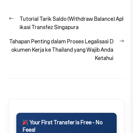
Navigasi
Previous
Tutorial Tarik Saldo (Withdraw Balance) Apl
pos
post:
ikasi Transfez Singapura
Nex
Tahapan Penting dalam Proses Legalisasi D
pos
okumen Kerja ke Thailand yang Wajib Anda
Ketahui
Your First Transfer is Free - No
Fees!