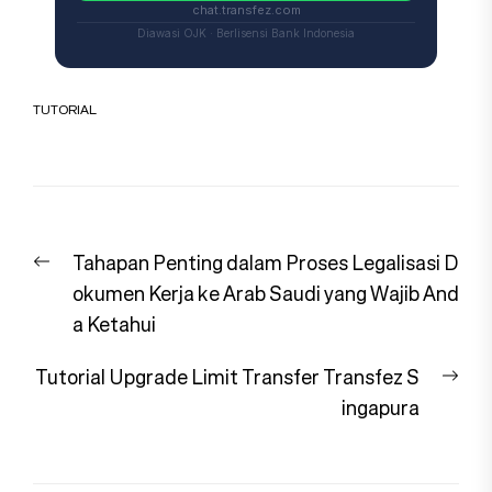
chat.transfez.com
Diawasi OJK · Berlisensi Bank Indonesia
TUTORIAL
Navigasi
Previous
Tahapan Penting dalam Proses Legalisasi D
pos
post:
okumen Kerja ke Arab Saudi yang Wajib And
a Ketahui
Nex
Tutorial Upgrade Limit Transfer Transfez S
pos
ingapura