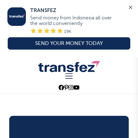
TRANSFEZ
Send money from Indonesia all over 
the world conveniently
19K
SEND YOUR MONEY TODAY
Skip
to
Transfez
the
content