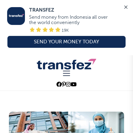
TRANSFEZ
Send money from Indonesia all over 
the world conveniently
19K
SEND YOUR MONEY TODAY
Skip
to
Transfez
the
content