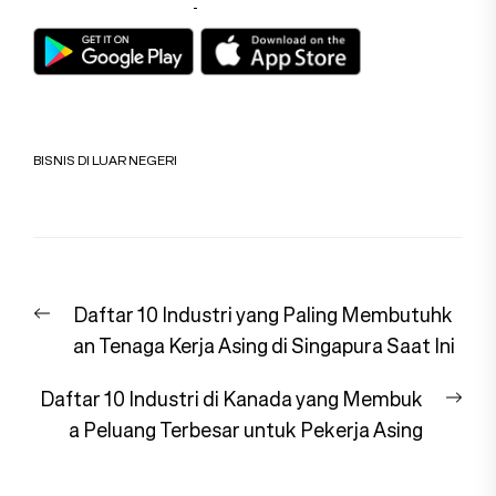
BISNIS DI LUAR NEGERI
Navigasi
Previous
Daftar 10 Industri yang Paling Membutuhk
pos
post:
an Tenaga Kerja Asing di Singapura Saat Ini
Nex
Daftar 10 Industri di Kanada yang Membuk
pos
a Peluang Terbesar untuk Pekerja Asing