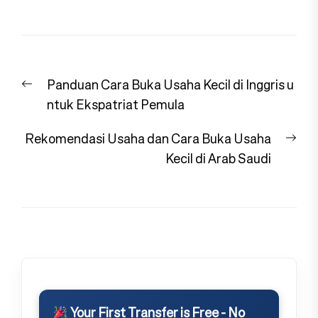
Navigasi
Previous
Panduan Cara Buka Usaha Kecil di Inggris u
pos
post:
ntuk Ekspatriat Pemula
Nex
Rekomendasi Usaha dan Cara Buka Usaha
pos
Kecil di Arab Saudi
Your First Transfer is Free - No