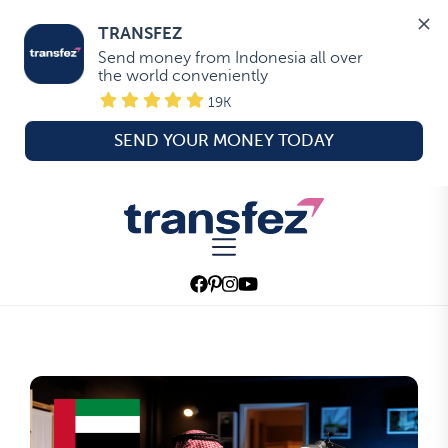
TRANSFEZ
Send money from Indonesia all over 
the world conveniently
19K
SEND YOUR MONEY TODAY
Skip
to
Transfez
the
content