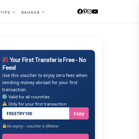
 TIPS
BAHASA
Your First Transfer is Free - No
Fees!
Use this voucher to enjoy zero fees when
sending money abroad for your first
transaction.
Valid for all countries
Only for your first transaction
FREETRY100
Copy
No expiry – voucher is lifetime