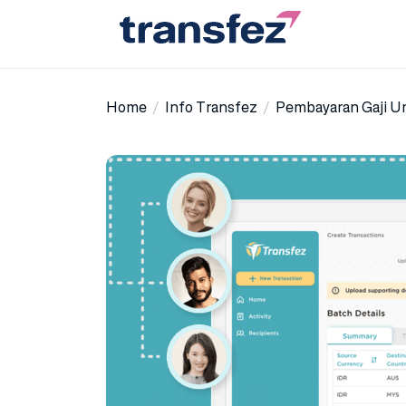
Skip
to
the
Transfez
content
Home
Info Transfez
Pembayaran Gaji Unt