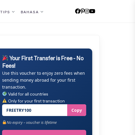
 TIPS
BAHASA
Your First Transfer is Free - No
Fees!
Use this voucher to enjoy zero fees when
sending money abroad for your first
transaction.
Valid for all countries
Only for your first transaction
FREETRY100
Copy
No expiry – voucher is lifetime