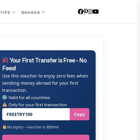
 TIPS
BAHASA
Your First Transfer is Free - No
Fees!
Use this voucher to enjoy zero fees when
sending money abroad for your first
transaction.
Valid for all countries
Only for your first transaction
FREETRY100
Copy
No expiry – voucher is lifetime