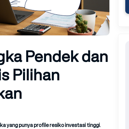
ngka Pendek dan
s Pilihan
kan
a yang punya profile resiko investasi tinggi
.