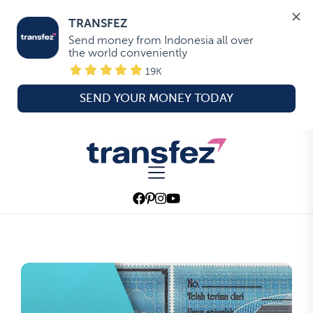
TRANSFEZ
Send money from Indonesia all over 
the world conveniently
19K
SEND YOUR MONEY TODAY
Skip
to
Transfez
the
content