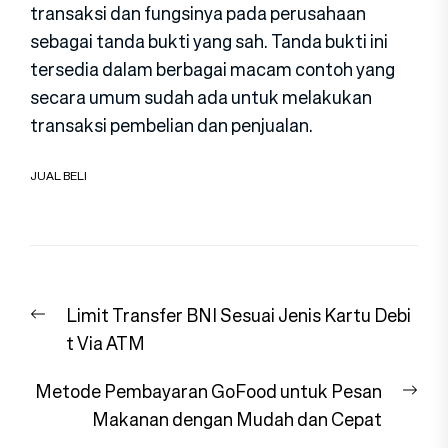
transaksi dan fungsinya pada perusahaan
sebagai tanda bukti yang sah. Tanda bukti ini
tersedia dalam berbagai macam contoh yang
secara umum sudah ada untuk melakukan
transaksi pembelian dan penjualan.
JUAL BELI
Navigasi
Previous
Limit Transfer BNI Sesuai Jenis Kartu Debi
pos
post:
t Via ATM
Nex
Metode Pembayaran GoFood untuk Pesan
pos
Makanan dengan Mudah dan Cepat