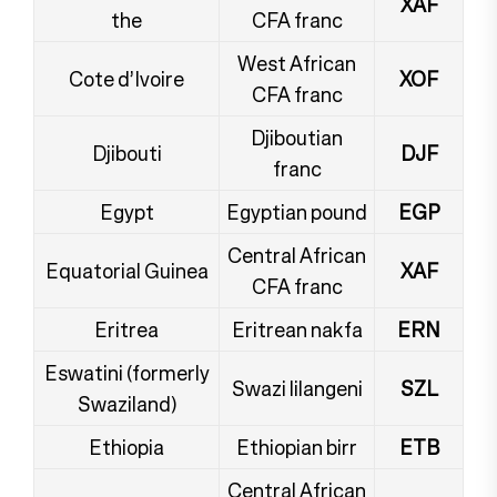
XAF
the
CFA franc
West African
Cote d’Ivoire
XOF
CFA franc
Djiboutian
Djibouti
DJF
franc
Egypt
Egyptian pound
EGP
Central African
Equatorial Guinea
XAF
CFA franc
Eritrea
Eritrean nakfa
ERN
Eswatini (formerly
Swazi lilangeni
SZL
Swaziland)
Ethiopia
Ethiopian birr
ETB
Central African