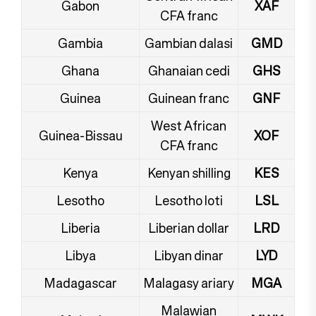
Gabon
XAF
CFA franc
Gambia
Gambian dalasi
GMD
Ghana
Ghanaian cedi
GHS
Guinea
Guinean franc
GNF
West African
Guinea-Bissau
XOF
CFA franc
Kenya
Kenyan shilling
KES
Lesotho
Lesotho loti
LSL
Liberia
Liberian dollar
LRD
Libya
Libyan dinar
LYD
Madagascar
Malagasy ariary
MGA
Malawian