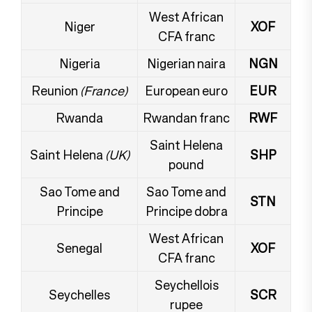
West African
Niger
XOF
CFA franc
Nigeria
Nigerian naira
NGN
Reunion
(France)
European euro
EUR
Rwanda
Rwandan franc
RWF
Saint Helena
Saint Helena
(UK)
SHP
pound
Sao Tome and
Sao Tome and
STN
Principe
Principe dobra
West African
Senegal
XOF
CFA franc
Seychellois
Seychelles
SCR
rupee