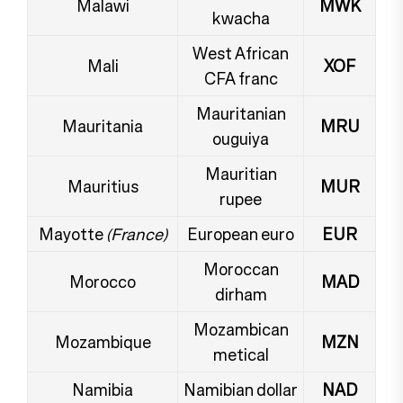
Malawi
MWK
kwacha
West African
Mali
XOF
CFA franc
Mauritanian
Mauritania
MRU
ouguiya
Mauritian
Mauritius
MUR
rupee
Mayotte
(France)
European euro
EUR
Moroccan
Morocco
MAD
dirham
Mozambican
Mozambique
MZN
metical
Namibia
Namibian dollar
NAD