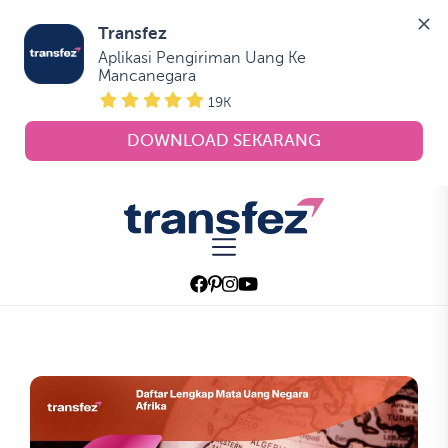
Transfez
Aplikasi Pengiriman Uang Ke 
Mancanegara
19K
DOWNLOAD SEKARANG
Skip
to
Transfez
the
content