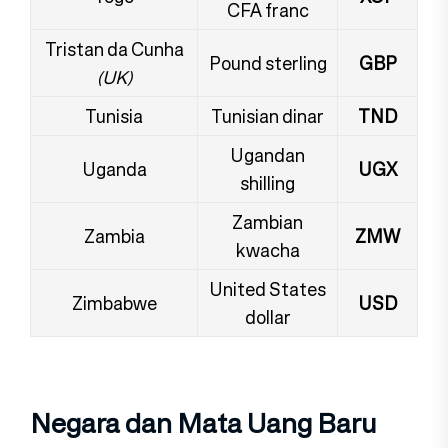
CFA franc
Tristan da Cunha
Pound sterling
GBP
(UK)
Tunisia
Tunisian dinar
TND
Ugandan
Uganda
UGX
shilling
Zambian
Zambia
ZMW
kwacha
United States
Zimbabwe
USD
dollar
Negara dan Mata Uang Baru