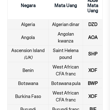
Kode
Negara
Mata Uang
Mata
Uang
Algeria
Algerian dinar
DZD
Angolan
Angola
AOA
kwanza
Ascension Island
Saint Helena
SHP
(UK)
pound
West African
Benin
XOF
CFA franc
Botswana
Botswana pula
BWP
West African
Burkina Faso
XOF
CFA franc
Burundi
Burundi franc
BIF