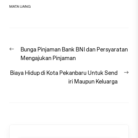
MATA UANG
Navigasi
Previous
Bunga Pinjaman Bank BNI dan Persyaratan
pos
post:
Mengajukan Pinjaman
Nex
Biaya Hidup di Kota Pekanbaru Untuk Send
pos
iri Maupun Keluarga