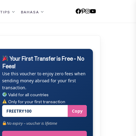
 TIPS
BAHASA
Your First Transfer is Free - No
Fees!
Use this voucher to enjoy zero fees when
sending money abroad for your first
transaction.
Valid for all countries
Only for your first transaction
FREETRY100
Copy
No expiry – voucher is lifetime