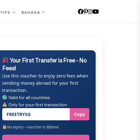
 TIPS
BAHASA
Your First Transfer is Free - No
Fees!
Use this voucher to enjoy zero fees when
sending money abroad for your first
transaction.
Valid for all countries
Only for your first transaction
FREETRYSG
Copy
No expiry – voucher is lifetime