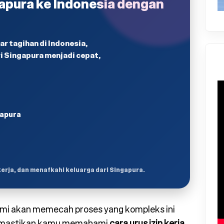
gapura ke Indonesia dengan
r tagihan di Indonesia,
 Singapura menjadi cepat,
gapura
kerja, dan menafkahi keluarga dari Singapura.
Kami akan memecah proses yang kompleks ini
memastikan kamu memahami
cara urus izin kerja