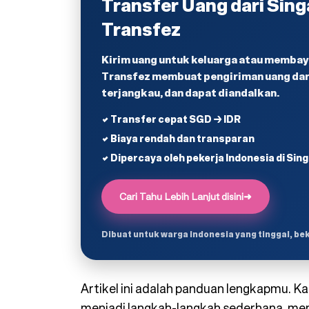
Transfer Uang dari Sin
Transfez
Kirim uang untuk keluarga atau membaya
Transfez membuat pengiriman uang dari
terjangkau, dan dapat diandalkan.
✔ Transfer cepat SGD → IDR
✔ Biaya rendah dan transparan
✔ Dipercaya oleh pekerja Indonesia di Sin
Cari Tahu Lebih Lanjut disini
➜
Dibuat untuk warga Indonesia yang tinggal, be
Artikel ini adalah panduan lengkapmu. 
menjadi langkah-langkah sederhana, 