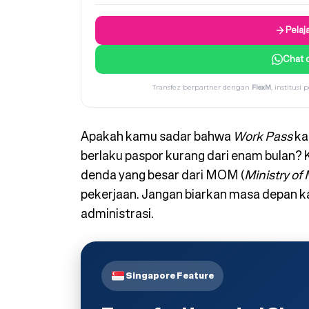
Pelaj
Chat 
FlexM
Transfez berpartner dengan
, institus
Apakah kamu sadar bahwa
Work Pass
ka
berlaku paspor kurang dari enam bulan? K
denda yang besar dari MOM (
Ministry o
pekerjaan. Jangan biarkan masa depan k
administrasi.
Singapore Feature