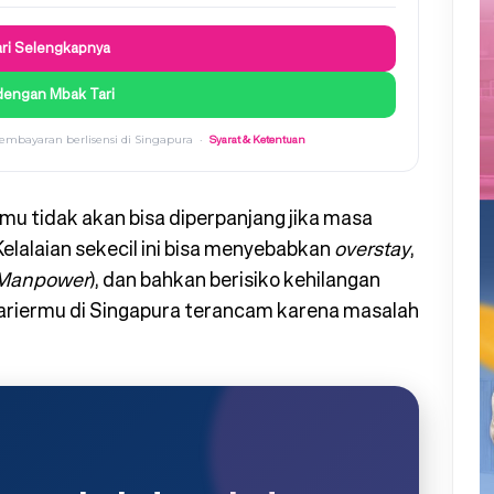
ari Selengkapnya
dengan Mbak Tari
Syarat & Ketentuan
i pembayaran berlisensi di Singapura ·
mu tidak akan bisa diperpanjang jika masa
elalaian sekecil ini bisa menyebabkan
overstay
,
f Manpower
), dan bahkan berisiko kehilangan
ariermu di Singapura terancam karena masalah