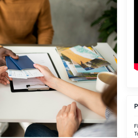
P
F
T