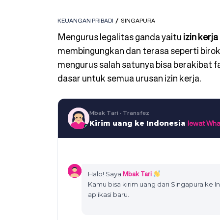
KEUANGAN PRIBADI
SINGAPURA
Mengurus legalitas ganda yaitu
izin kerj
membingungkan dan terasa seperti birok
mengurus salah satunya bisa berakibat 
dasar untuk semua urusan izin kerja.
Mbak Tari · Transfez
lewat Wh
Kirim uang ke Indonesia
Mbak Tari
Halo! Saya
Kamu bisa kirim uang dari Singapura ke I
aplikasi baru.