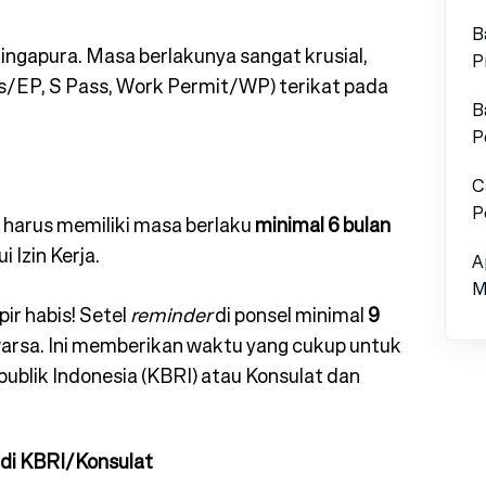
B
ingapura. Masa berlakunya sangat krusial,
P
s/EP, S Pass, Work Permit/WP) terikat pada
B
P
C
P
 harus memiliki masa berlaku
minimal 6 bulan
Izin Kerja.
A
M
r habis! Setel
reminder
di ponsel minimal
9
arsa. Ini memberikan waktu yang cukup untuk
ublik Indonesia (KBRI) atau Konsulat dan
di KBRI/Konsulat