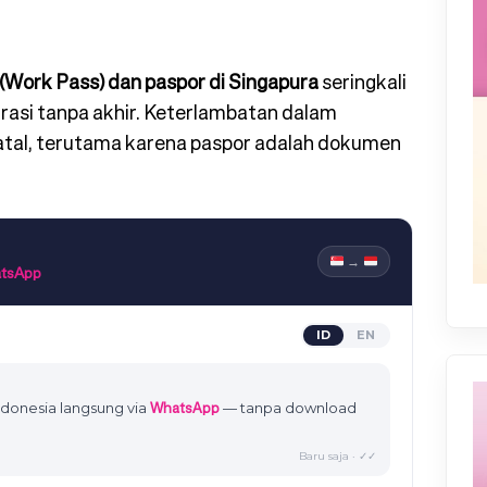
a (Work Pass) dan paspor di Singapura
seringkali
rasi tanpa akhir. Keterlambatan dalam
fatal, terutama karena paspor adalah dokumen
→
atsApp
ID
EN
WhatsApp
ndonesia langsung via
— tanpa download
Baru saja · ✓✓