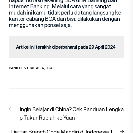
hapus mutasi rekening BCA di M Banking dan
Internet Banking. Melalui cara yang sangat
mudah ini kamu tidak perlu datang langsung ke
kantor cabang BCA dan bisa dilakukan dengan
menggunakan ponsel saja.
Artikel ini terakhir diperbaharui pada 29 April 2024
BANK CENTRAL ASIA
,
BCA
Navigasi
Previous
Ingin Belajar di China? Cek Panduan Lengka
pos
post:
p Tukar Rupiah ke Yuan
Nex
Daftar Branch Code Mandiri di Indonesia T