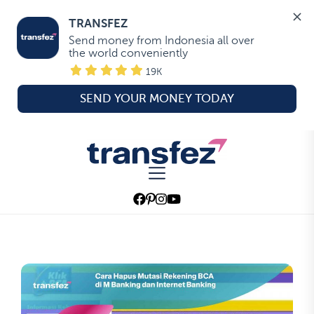
TRANSFEZ
Send money from Indonesia all over 
the world conveniently
19K
SEND YOUR MONEY TODAY
Skip
to
Transfez
the
content