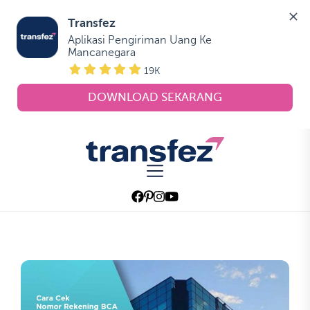
Transfez
Aplikasi Pengiriman Uang Ke 
Mancanegara
19K
DOWNLOAD SEKARANG
Skip
to
Transfez
the
content