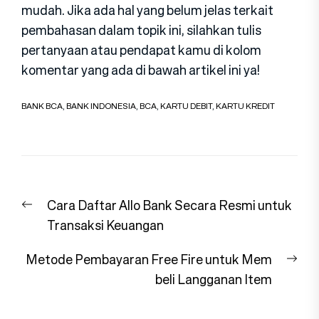
mudah. Jika ada hal yang belum jelas terkait
pembahasan dalam topik ini, silahkan tulis
pertanyaan atau pendapat kamu di kolom
komentar yang ada di bawah artikel ini ya!
BANK BCA
,
BANK INDONESIA
,
BCA
,
KARTU DEBIT
,
KARTU KREDIT
Navigasi
Previous
Cara Daftar Allo Bank Secara Resmi untuk
pos
post:
Transaksi Keuangan
Nex
Metode Pembayaran Free Fire untuk Mem
pos
beli Langganan Item