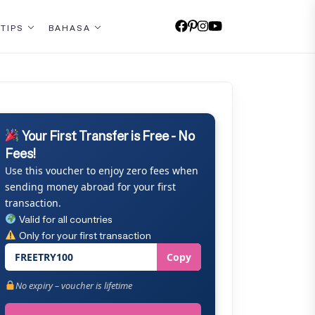
 TIPS
BAHASA
Your First Transfer is Free - No
Fees!
Use this voucher to enjoy zero fees when
sending money abroad for your first
transaction.
Valid for all countries
Only for your first transaction
FREETRY100
Copy
No expiry – voucher is lifetime