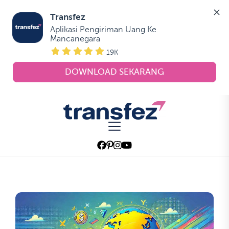
Transfez
Aplikasi Pengiriman Uang Ke 
Mancanegara
19K
DOWNLOAD SEKARANG
Skip
to
Transfez
the
content