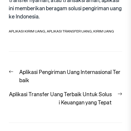
ini memberikan beragam solusi pengiriman uang
ke Indonesia.
APLIKASI KIRIM UANG
,
APLIKASI TRANSFER UANG
,
KIRIM UANG
Navigasi
Previous
Aplikasi Pengiriman Uang Internasional Ter
pos
post:
baik
Nex
Aplikasi Transfer Uang Terbaik Untuk Solus
pos
i Keuangan yang Tepat