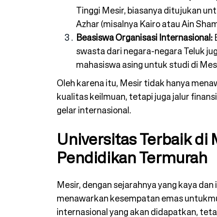
Tinggi Mesir, biasanya ditujukan unt
Azhar (misalnya Kairo atau Ain Sham
Beasiswa Organisasi Internasional:
B
swasta dari negara-negara Teluk ju
mahasiswa asing untuk studi di Mesi
Oleh karena itu, Mesir tidak hanya men
kualitas keilmuan, tetapi juga jalur fina
gelar internasional.
Universitas Terbaik di
Pendidikan Termurah
Mesir, dengan sejarahnya yang kaya dan⁠
menawarkan kes⁠empatan em⁠as untukmu.
internasional y⁠ang akan didapatkan, tetap