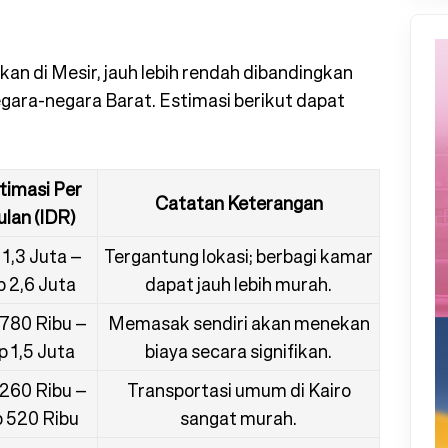
kan di Mesir, jauh lebih rendah dibandingkan
egara-negara Barat. Estimasi berikut dapat
timasi Per
Catatan Keterangan
ulan (IDR)
 1,3 Juta –
Tergantung lokasi; berbagi kamar
 2,6 Juta
dapat jauh lebih murah.
780 Ribu –
Memasak sendiri akan menekan
p 1,5 Juta
biaya secara signifikan.
260 Ribu –
Transportasi umum di Kairo
 520 Ribu
sangat murah.