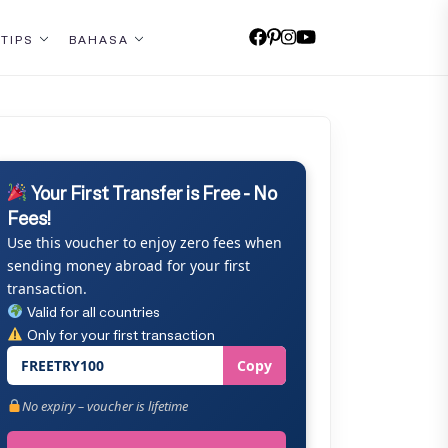
 TIPS
BAHASA
Your First Transfer is Free - No
Fees!
Use this voucher to enjoy zero fees when
sending money abroad for your first
transaction.
Valid for all countries
Only for your first transaction
FREETRY100
Copy
No expiry – voucher is lifetime