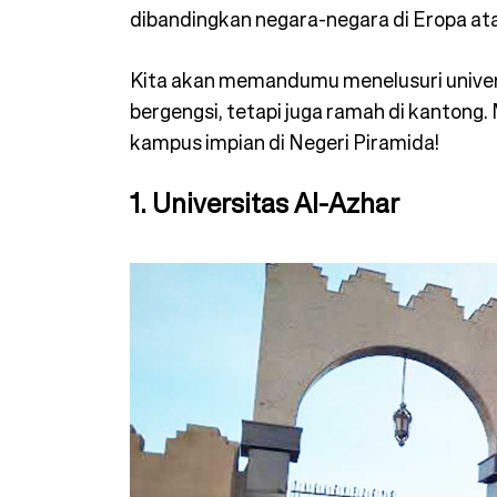
dib⁠andingkan nega⁠ra-negara di Eropa at
Kita akan me⁠man⁠dumu menel⁠usuri univ⁠er
bergengsi,⁠ tetapi juga ramah di kantong
kampus⁠ impian di Negeri Piramida!
1. Universitas Al-Azhar