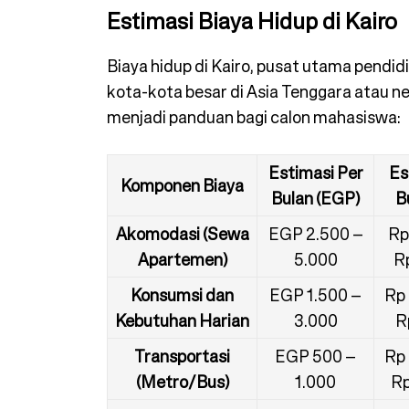
Estimasi Biaya Hidup di Kairo
Biaya hidup di Kairo, pusat utama pendidi
kota-kota besar di Asia Tenggara atau n
menjadi panduan bagi calon mahasiswa:
Estimasi Per
Es
Komponen Biaya
Bulan (EGP)
B
Akomodasi (Sewa
EGP 2.500 –
Rp
Apartemen)
5.000
Rp
Konsumsi dan
EGP 1.500 –
Rp 
Kebutuhan Harian
3.000
R
Transportasi
EGP 500 –
Rp 
(Metro/Bus)
1.000
Rp