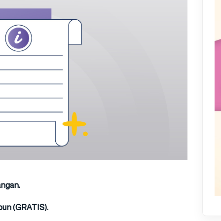
angan.
pun (
GRATIS
).