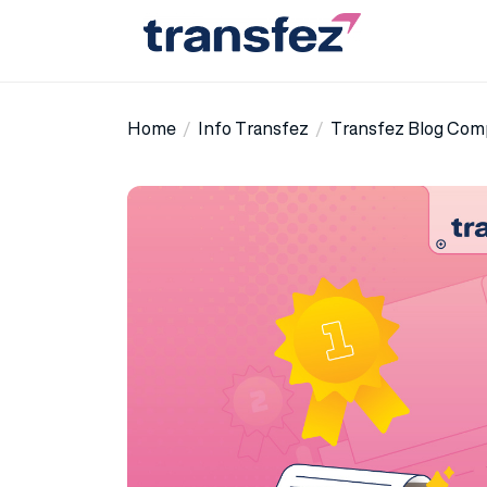
Skip
to
the
Transfez
content
Home
Info Transfez
Transfez Blog Comp