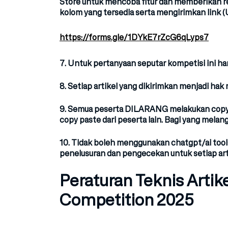
Store untuk mencoba fitur dan memberikan revi
kolom yang tersedia serta mengirimkan link (
https://forms.gle/1DYkE7rZcG6qLyps7
7. Untuk pertanyaan seputar kompetisi ini han
8. Setiap artikel yang dikirimkan menjadi hak
9. Semua peserta
DILARANG melakukan copy
copy paste dari peserta lain. Bagi yang melang
10.
Tidak boleh menggunakan chatgpt/ai too
penelusuran dan pengecekan untuk setiap art
Peraturan Teknis Artik
Competition 2025