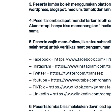
3. Peserta lomba
boleh menggunakan platfor
wordpress, blogspot, medium, tumblr, dan lain
4. Peserta lomba dapat mendaftarkan lebih dar
Akan tetapi hanya bisa memenangkan 1 hadiah ji
sama.
5. Peserta
wajib mem-follow, like atau subsc
salah satu) untuk verifikasi saat pengumuma
– Facebook = https://www.facebook.com/Tra
– Instagram = https://www.instagram.com/tr
– Twitter = https://twitter.com/transfez
– Youtube = https://www.youtube.com/cha
– TikTok = https://www.tiktok.com/@transfe
– LinkedIn = https://www.linkedin.com/com
6. Peserta lomba bisa melakukan download apl