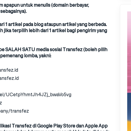
m apapun untuk menulis
(domain berbayar,
 sebagainya).
i 1 artikel pada blog ataupun artikel yang berbeda.
ka terpilih lebih dari 1 artikel bagi pengirim yang
ribe SALAH SATU media sosial Transfez
(boleh pilih
n pemenang lomba, yakni:
nsfez.id
ansfez.id
nnel/UCetpYhmtJh4JZj_bwaVo5vg
z
pany/transfez
ikasi Transfez di Google Play Store dan Apple App