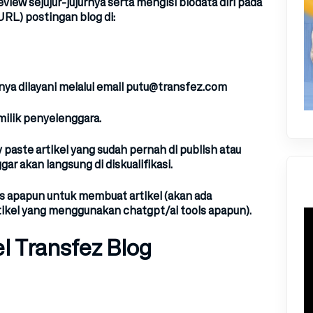
ew sejujur-jujurnya serta mengisi biodata diri pada
URL) postingan blog di:
ya dilayani melalui email
putu@transfez.com
 milik penyelenggara.
 paste
artikel yang sudah pernah di publish atau
gar akan langsung di diskualifikasi.
ls apapun
untuk membuat artikel (akan ada
ikel yang menggunakan chatgpt/ai tools apapun).
el Transfez Blog