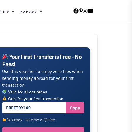
 TIPS
BAHASA
Your First Transfer is Free - No
Fees!
Use this voucher to enjoy zero fees when
sending money abroad for your first
transaction.
Valid for all countries
Only for your first transaction
FREETRY100
Copy
No expiry – voucher is lifetime