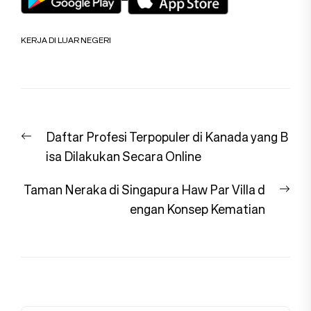
KERJA DI LUAR NEGERI
Navigasi
Previous
Daftar Profesi Terpopuler di Kanada yang B
pos
post:
isa Dilakukan Secara Online
Nex
Taman Neraka di Singapura Haw Par Villa d
pos
engan Konsep Kematian